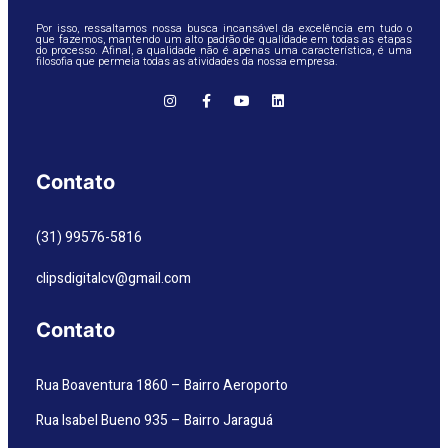
Por isso, ressaltamos nossa busca incansável da excelência em tudo o
que fazemos, mantendo um alto padrão de qualidade em todas as etapas
do processo. Afinal, a qualidade não é apenas uma característica, é uma
filosofia que permeia todas as atividades da nossa empresa.
Contato
(31) 99576-5816
clipsdigitalcv@gmail.com
Contato
Rua Boaventura 1860 – Bairro Aeroporto
Rua Isabel Bueno 935 – Bairro Jaraguá